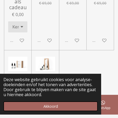
als
€ 69,00
€ 69,00
€ 69,00
cadeau
€ 0,00
In winkelwagen
In winkelwagen
In winkelwagen
In winkelwa
Likami
Facial
Deze website gebruikt cookies voor analyse-
Plus
Care Kit
doeleinden en/of het tonen van advertenties.
Door gebruik te blijven maken van de site gaat
Serum
€ 66,00
u hiermee akkoord.
Set
€ 49,00
Akkoord
E-mailadres
Telefoonnummer
Instagram
WhatsApp