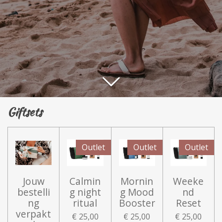
Giftsets
Outlet
Outlet
Outlet
Jouw
Calmin
Mornin
Weeke
bestelli
g night
g Mood
nd
ng
ritual
Booster
Reset
verpakt
€ 25,00
€ 25,00
€ 25,00