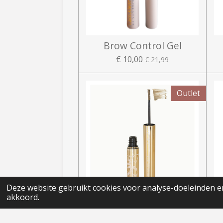
Brow Control Gel
€ 10,00
€ 21,99
Outlet
Deze website gebruikt cookies voor analyse-doeleinden en
akkoord.
Brow Mascara
€ 5,00
€ 21,99