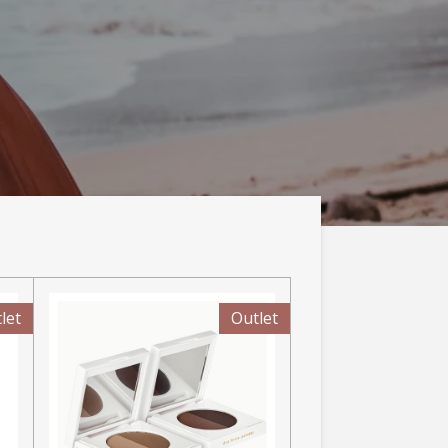
let
Outlet