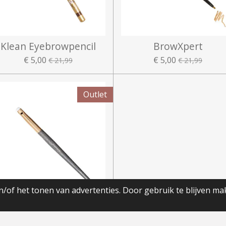
Klean Eyebrowpencil
BrowXpert
€ 5,00
€ 5,00
€ 21,99
€ 21,99
Outlet
/of het tonen van advertenties. Door gebruik te blijven ma
Eyeliner brush Nr. 8
€ 10,00
€ 21,99