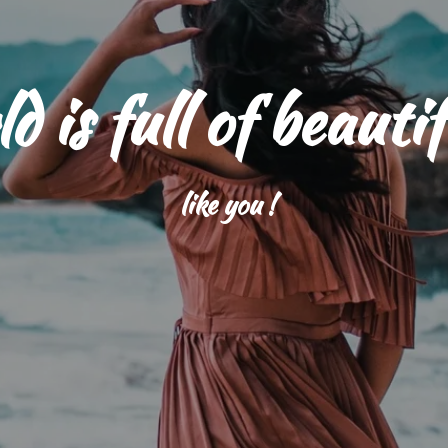
 is full of beauti
like you !