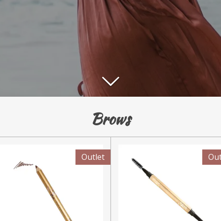
Brows
Outlet
Out