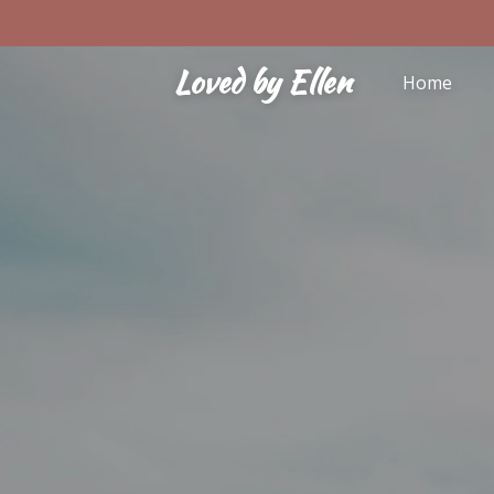
Ga
direct
Loved by Ellen
naar
Home
de
hoofdinhoud