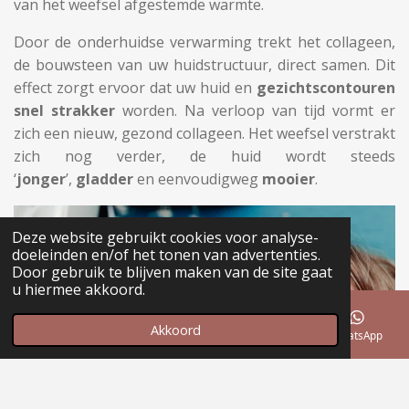
van het weefsel afgestemde warmte.
Door de onderhuidse verwarming trekt het collageen,
de bouwsteen van uw huidstructuur, direct samen. Dit
effect zorgt ervoor dat uw huid en
gezichtscontouren
snel strakker
worden. Na verloop van tijd vormt er
zich een nieuw, gezond collageen. Het weefsel verstrakt
zich nog verder, de huid wordt steeds
‘
jonger
’,
gladder
en eenvoudigweg
mooier
.
Deze website gebruikt cookies voor analyse-
doeleinden en/of het tonen van advertenties.
Door gebruik te blijven maken van de site gaat
u hiermee akkoord.
Akkoord
E-mailadres
Telefoonnummer
Instagram
WhatsApp