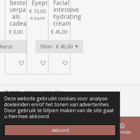
bestelling
Eyeprimer
Facial
verpakt
intensive
€ 10,00
als
hydrating
€ 24,99
cadeau
cream
€ 0,00
€ 45,00
In winkelwagen
In winkelwagen
In winkelwagen
© 2020 - 2026 Loved by Ellen
Deze website gebruikt cookies voor analyse-
Powered by
JouwWeb
doeleinden en/of het tonen van advertenties.
Door gebruik te blijven maken van de site gaat
u hiermee akkoord.
Akkoord
E-mailadres
Telefoonnummer
Instagram
WhatsApp