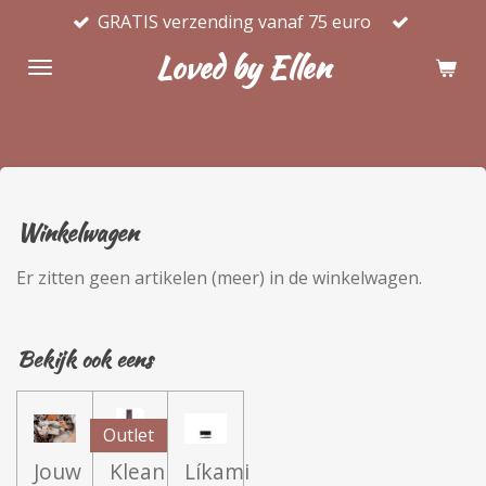
GRATIS verzending vanaf 75 euro
Ga
direct
Loved by Ellen
naar
de
hoofdinhoud
Winkelwagen
Er zitten geen artikelen (meer) in de winkelwagen.
Bekijk ook eens
Outlet
Jouw
Klean
Líkami