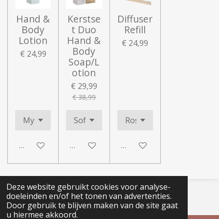
Hand &
Kerstse
Diffuser
Body
t Duo
Refill
Lotion
Hand &
€ 24,99
Body
€ 24,99
Soap/L
otion
€ 29,99
€ 38,99
In winkelwagen
In winkelwagen
In winkelwagen
Deze website gebruikt cookies voor analyse-
© 2020 - 2026 Loved by Ellen
doeleinden en/of het tonen van advertenties.
Powered by
JouwWeb
Door gebruik te blijven maken van de site gaat
u hiermee akkoord.