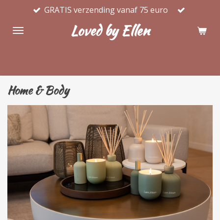
GRATIS verzending vanaf 75 euro
Ga
direct
Loved by Ellen
naar
de
hoofdinhoud
Home & Body