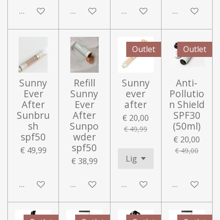
In winkelwagen
In winkelwagen
In winkelwagen
In winkelwa
Outlet
Outlet
Sunny
Refill
Sunny
Anti-
Ever
Sunny
ever
Pollutio
After
Ever
after
n Shield
Sunbru
After
SPF30
€ 20,00
sh
Sunpo
(50ml)
€ 49,99
spf50
wder
€ 20,00
spf50
€ 49,99
€ 49,00
€ 38,99
In winkelwagen
In winkelwagen
Houd mij op de hoogte
In winkelwa