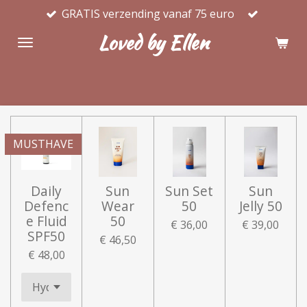
GRATIS verzending vanaf 75 euro
Ga
direct
Loved by Ellen
naar
de
hoofdinhoud
MUSTHAVE
Daily
Sun
Sun Set
Sun
Defenc
Wear
50
Jelly 50
e Fluid
50
€ 36,00
€ 39,00
SPF50
€ 46,50
€ 48,00