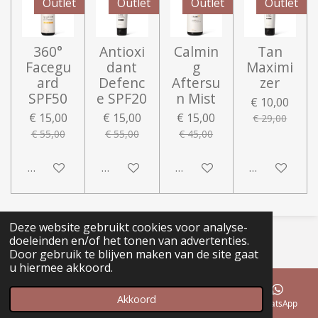
Outlet
Outlet
Outlet
Outlet
360°
Antioxi
Calmin
Tan
Facegu
dant
g
Maximi
ard
Defenc
Aftersu
zer
SPF50
e SPF20
n Mist
€ 10,00
€ 15,00
€ 15,00
€ 15,00
€ 29,00
€ 55,00
€ 55,00
€ 45,00
In winkelwagen
In winkelwagen
In winkelwagen
In winkelwa
Deze website gebruikt cookies voor analyse-
© 2020 - 2026 Loved by Ellen
doeleinden en/of het tonen van advertenties.
Powered by
JouwWeb
Door gebruik te blijven maken van de site gaat
u hiermee akkoord.
Akkoord
E-mailadres
Telefoonnummer
Instagram
WhatsApp