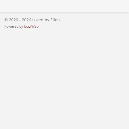
e
l
r
e
n
e
n
© 2020 - 2026 Loved by Ellen
Powered by
JouwWeb