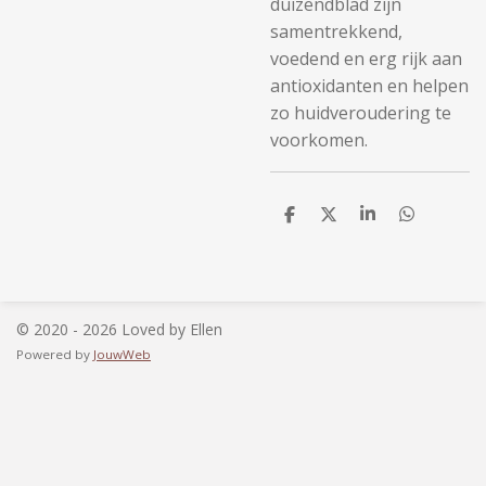
duizendblad zijn
samentrekkend,
voedend en erg rijk aan
antioxidanten en helpen
zo huidveroudering te
voorkomen.
D
D
S
D
e
e
h
e
l
e
a
l
e
l
r
e
n
e
n
© 2020 - 2026 Loved by Ellen
Powered by
JouwWeb