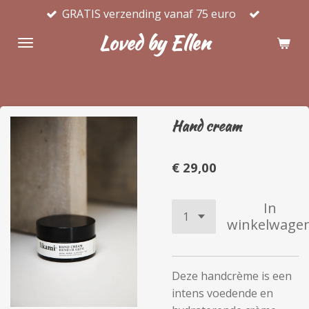
GRATIS verzending vanaf 75 euro
Ga
direct
Loved by Ellen
naar
de
hoofdinhoud
Hand cream
€ 29,00
In
winkelwage
Deze handcrème is een
intens voedende en