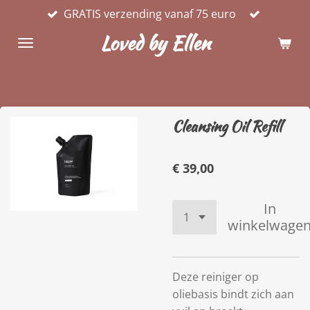
GRATIS verzending vanaf 75 euro
Ga
direct
Loved by Ellen
naar
de
hoofdinhoud
Cleansing Oil Refill
€ 39,00
In
winkelwage
Deze reiniger op
oliebasis bindt zich aan