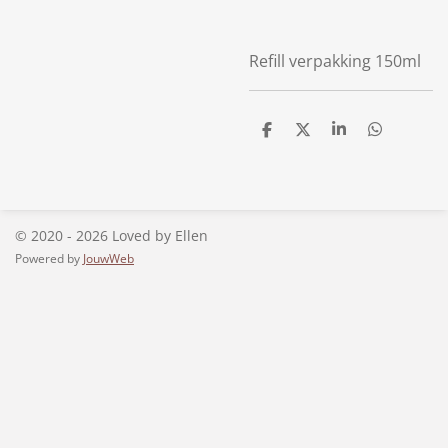
Refill verpakking 150ml
D
D
S
D
e
e
h
e
l
e
a
l
e
l
r
e
n
e
n
© 2020 - 2026 Loved by Ellen
Powered by
JouwWeb