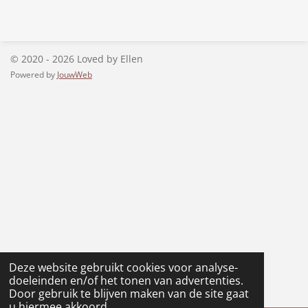
l
e
a
l
e
l
r
e
n
e
n
© 2020 - 2026 Loved by Ellen
Powered by
JouwWeb
Deze website gebruikt cookies voor analyse-
doeleinden en/of het tonen van advertenties.
Door gebruik te blijven maken van de site gaat
u hiermee akkoord.