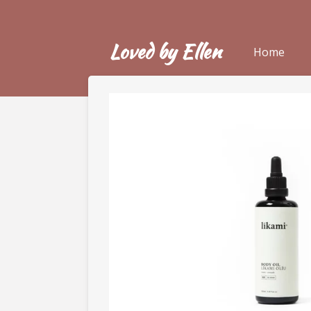
Ga
direct
Loved by Ellen
naar
Home
de
hoofdinhoud