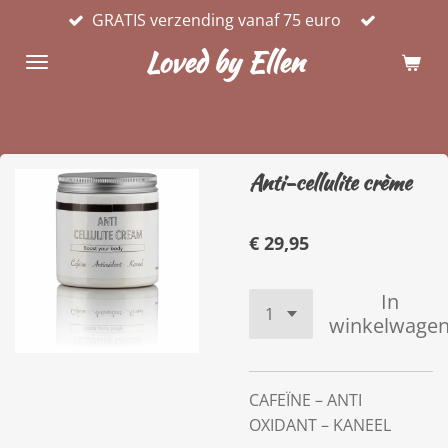
GRATIS verzending vanaf 75 euro
Ga
direct
Loved by Ellen
naar
de
hoofdinhoud
Anti-cellulite crème
€ 29,95
In
winkelwage
CAFEÏNE – ANTI
OXIDANT – KANEEL