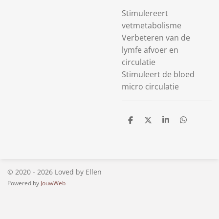
Stimulereert
vetmetabolisme
Verbeteren van de
lymfe afvoer en
circulatie
Stimuleert de bloed
micro circulatie
D
D
S
D
e
e
h
e
l
e
a
l
e
l
r
e
n
e
n
© 2020 - 2026 Loved by Ellen
Powered by
JouwWeb