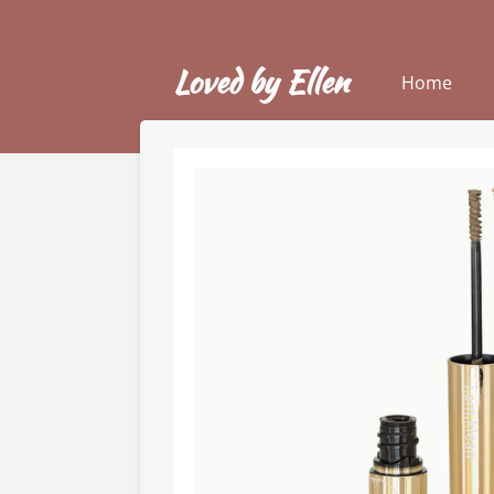
Ga
direct
Loved by Ellen
naar
Home
de
hoofdinhoud