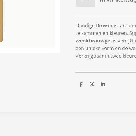
Handige Browmascara om j
te kammen en kleuren. Sup
wenkbrauwgel
is verrijk
een unieke vorm en de we
Verkrijgbaar in twee kleur
D
D
S
e
e
h
l
e
a
e
l
r
n
e