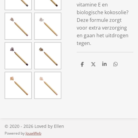
vitamine E en
biologische kokosolie?
Deze formule zorgt
voor extra verzorging
en gaan het uitdrogen
tegen.
D
D
S
D
e
e
h
e
l
e
a
l
e
l
r
e
n
e
n
© 2020 - 2026 Loved by Ellen
Powered by
JouwWeb