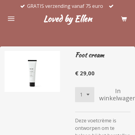
GRATIS verzending vanaf 75 euro
Ga
direct
Loved by Ellen
naar
de
hoofdinhoud
Foot cream
€ 29,00
In
winkelwage
Deze voetcrème is
ontworpen om te