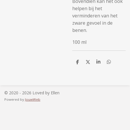
Bovendien kan het ook
helpen bij het
verminderen van het
zware gevoel in de
benen.
100 ml
D
D
S
D
e
e
h
e
l
e
a
l
e
l
r
e
n
e
n
© 2020 - 2026 Loved by Ellen
Powered by
JouwWeb