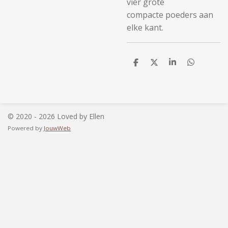
vier grote
compacte poeders aan
elke kant.
D
D
S
D
e
e
h
e
l
e
a
l
e
l
r
e
n
e
n
© 2020 - 2026 Loved by Ellen
Powered by
JouwWeb