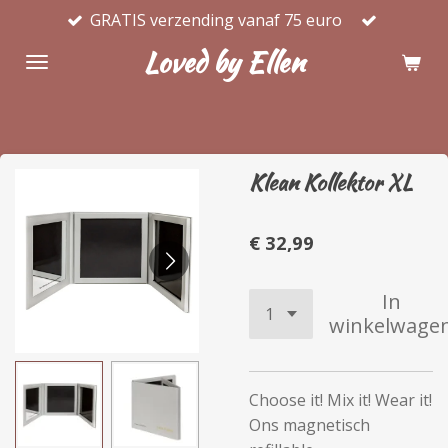
GRATIS verzending vanaf 75 euro
Ga
direct
Loved by Ellen
naar
de
hoofdinhoud
Klean Kollektor XL
€ 32,99
In
winkelwage
Choose it! Mix it! Wear it!
Ons magnetisch