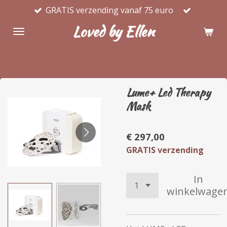
GRATIS verzending vanaf 75 euro
Ga
direct
Loved by Ellen
naar
de
hoofdinhoud
Lume+ Led Therapy
Mask
€ 297,00
GRATIS verzending
In
winkelwage