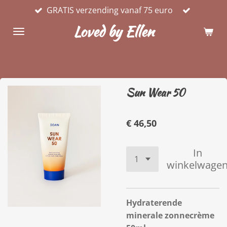
GRATIS verzending vanaf 75 euro
Ga
direct
Loved by Ellen
naar
de
hoofdinhoud
Sun Wear 50
€ 46,50
In
winkelwage
Hydraterende
minerale zonnecrème