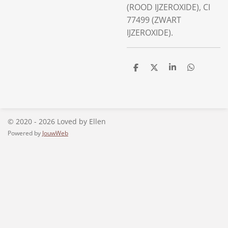
(ROOD IJZEROXIDE), CI
77499 (ZWART
IJZEROXIDE).
D
D
S
D
e
e
h
e
l
e
a
l
e
l
r
e
n
e
n
© 2020 - 2026 Loved by Ellen
Powered by
JouwWeb