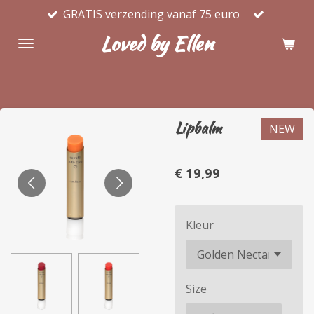
GRATIS verzending vanaf 75 euro
Ga
direct
Loved by Ellen
naar
de
hoofdinhoud
Lipbalm
NEW
€ 19,99
Kleur
Size