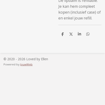
De lipbalm is refillable.
Je kan hem compleet
kopen (inclusief case) of
en enkel jouw refill.
D
D
S
D
e
e
h
e
l
e
a
l
e
l
r
e
n
e
n
© 2020 - 2026 Loved by Ellen
Powered by
JouwWeb