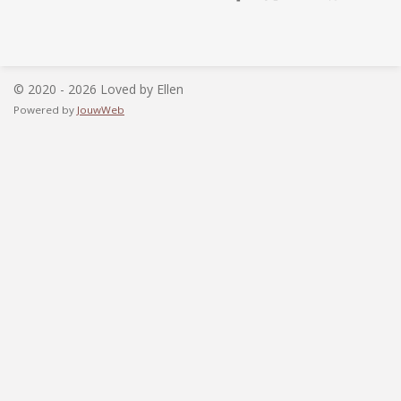
e
e
h
e
l
e
a
l
e
l
r
e
n
e
n
© 2020 - 2026 Loved by Ellen
Powered by
JouwWeb