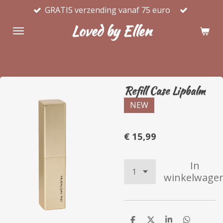
GRATIS verzending vanaf 75 euro
Ga
direct
Loved by Ellen
naar
de
hoofdinhoud
Refill Case Lipbalm
NEW
€ 15,99
In
winkelwage
D
D
S
D