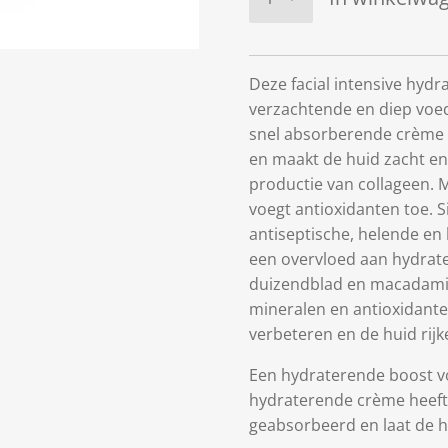
Deze facial intensive hydr
verzachtende en diep voed
snel absorberende crème z
en maakt de huid zacht en
productie van collageen. 
voegt antioxidanten toe. S
antiseptische, helende en
een overvloed aan hydrate
duizendblad en macadamia-o
mineralen en antioxidante
verbeteren en de huid rijke
Een hydraterende boost voo
hydraterende crème heeft 
geabsorbeerd en laat de h