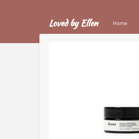
Ga
direct
Loved by Ellen
naar
Home
de
hoofdinhoud