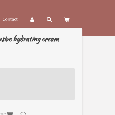
Contact
nsive hydrating cream
gen