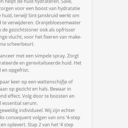
n helpt de huid hydrateren. Salie,
 zorgen voor een boost van hydratatie
 huid, terwijl Sint-Janskruid werkt om
id te verwijderen. Oranjebloesemwater
k de gezichtstoner ook als opfrisser
ange vlucht, voor het fixeren van make-
 na scheerbeurt.
alanceer met een simpele spray. Zorgt
rateerde en gerevitaliseerde huid. Het
 en opgefrist.
 paar keer op een wattenschijfje of
 aan op gezicht en hals. Bewaar in
end effect. Volg door te boosten en
l essential serum.
weldig individueel. Wij zijn echter
jks consequent volgen van ons ‘4-step
en oplevert. Stap 2 van het ‘4 step