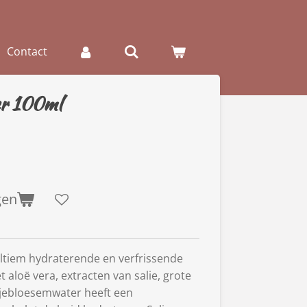
Contact
er 100ml
gen
ultiem hydraterende en verfrissende
 aloë vera, extracten van salie, grote
anjebloesemwater heeft een