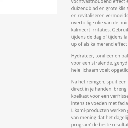
vochtvasthoudend effect e
duizendblad en grote klis
en revitaliseren vermoeide
overtollige olie van de hu
kalmeert irritaties. Gebrui
tijdens de dag of tijdens l
up of als kalmerend effect
Hydrateer, tonifieer en b
voor een stralende, gehyd
hele lichaam voelt opgetild
Na het reinigen, spuit een
direct in je handen, breng
koelkast voor een verfriss
intens te voeden met facia
Likami-producten werken ge
van mening dat het dageli
program’ de beste resultat