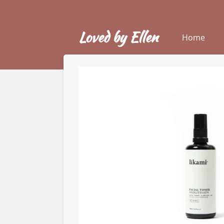
Ga
direct
Loved by Ellen
naar
Home
de
hoofdinhoud