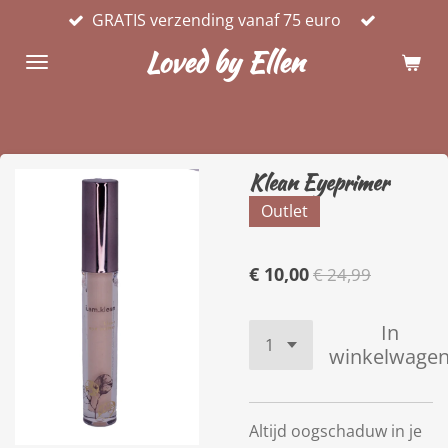
GRATIS verzending vanaf 75 euro
Ga
direct
Loved by Ellen
naar
de
hoofdinhoud
Klean Eyeprimer
Outlet
€ 10,00
€ 24,99
In
winkelwage
Altijd oogschaduw in je