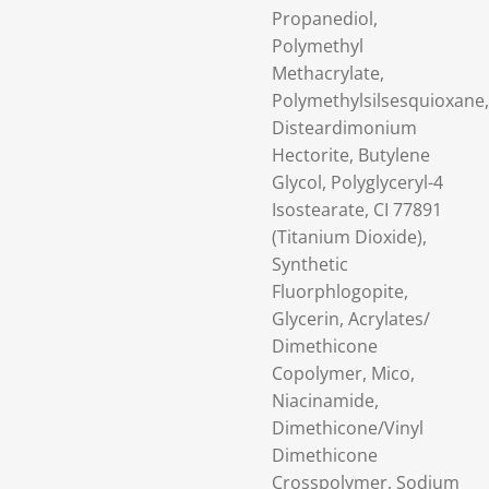
Propanediol,
Polymethyl
Methacrylate,
Polymethylsilsesquioxane,
Disteardimonium
Hectorite, Butylene
Glycol, Polyglyceryl-4
Isostearate, CI 77891
(Titanium Dioxide),
Synthetic
Fluorphlogopite,
Glycerin, Acrylates/
Dimethicone
Copolymer, Mico,
Niacinamide,
Dimethicone/Vinyl
Dimethicone
Crosspolymer, Sodium