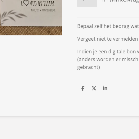
Bepaal zelf het bedrag wat
Vergeet niet te vermelden 
Indien je een digitale bon
(anders worden er missch
gebracht)
D
D
S
e
e
h
l
e
a
e
l
r
n
e