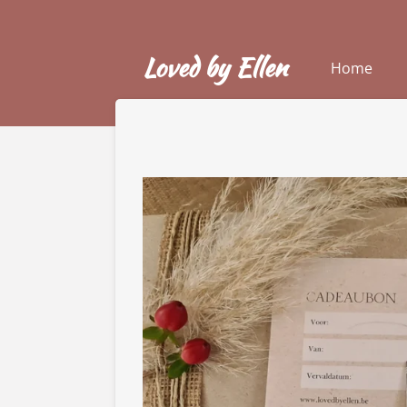
Ga
direct
Loved by Ellen
naar
Home
de
hoofdinhoud