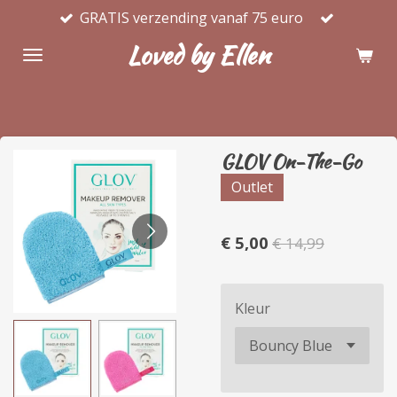
GRATIS verzending vanaf 75 euro
Ga
direct
Loved by Ellen
naar
de
hoofdinhoud
GLOV On-The-Go
Outlet
€ 5,00
€ 14,99
Kleur