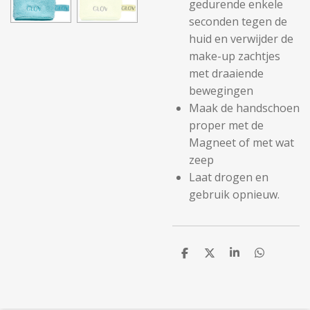
gedurende enkele
seconden tegen de
huid en verwijder de
make-up zachtjes
met draaiende
bewegingen
Maak de handschoen
proper met de
Magneet of met wat
zeep
Laat drogen en
gebruik opnieuw.
D
D
S
D
e
e
h
e
l
e
a
l
e
l
r
e
n
e
n