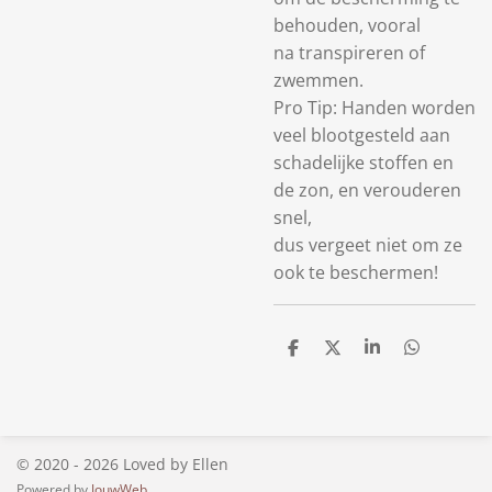
behouden, vooral
na transpireren of
zwemmen.
Pro Tip: Handen worden
veel blootgesteld aan
schadelijke stoffen en
de zon, en verouderen
snel,
dus vergeet niet om ze
ook te beschermen!
D
D
S
D
e
e
h
e
l
e
a
l
e
l
r
e
n
e
n
© 2020 - 2026 Loved by Ellen
Powered by
JouwWeb