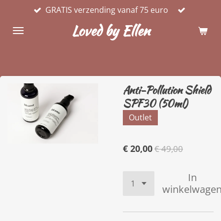
GRATIS verzending vanaf 75 euro
Ga
direct
Loved by Ellen
naar
de
hoofdinhoud
Anti-Pollution Shield
SPF30 (50ml)
Outlet
€ 20,00
€ 49,00
In
winkelwage