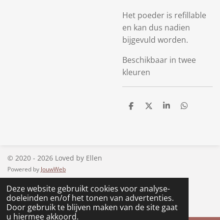
Het poeder is refillable
en kan dus nadien
bijgevuld worden.
Beschikbaar in twee
kleuren
D
D
S
D
e
e
h
e
l
e
a
l
e
l
r
e
n
e
n
© 2020 - 2026 Loved by Ellen
Powered by
JouwWeb
Deze website gebruikt cookies voor analyse-
doeleinden en/of het tonen van advertenties.
Door gebruik te blijven maken van de site gaat
u hiermee akkoord.