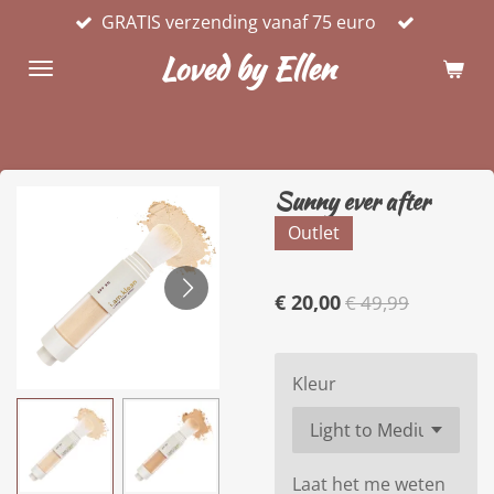
GRATIS verzending vanaf 75 euro
Ga
direct
Loved by Ellen
naar
de
hoofdinhoud
Sunny ever after
Outlet
€ 20,00
€ 49,99
Kleur
Laat het me weten