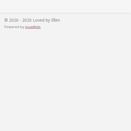
e
l
r
e
n
e
n
© 2020 - 2026 Loved by Ellen
Powered by
JouwWeb